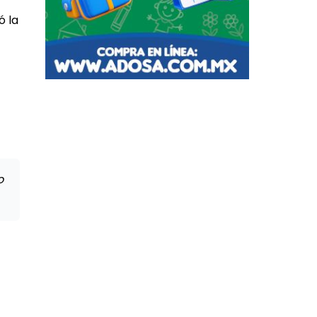
ó la
o