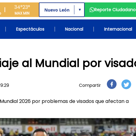
34°
23°
Reporte Ciudadano
▼
o
MAX
MIN
Espectáculos
Nacional
Internacional
iaje al Mundial por visad
09:29
Compartir
l Mundial 2026 por problemas de visados que afectan a