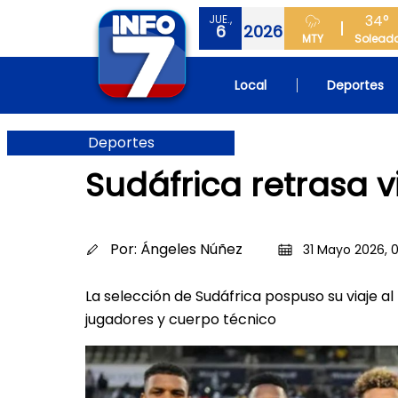
34°
JUE.,
6
2026
MTY
Solead
Local
Deportes
Deportes
Sudáfrica retrasa v
Por:
Ángeles Núñez
31 Mayo 2026, 
La selección de Sudáfrica pospuso su viaje a
jugadores y cuerpo técnico