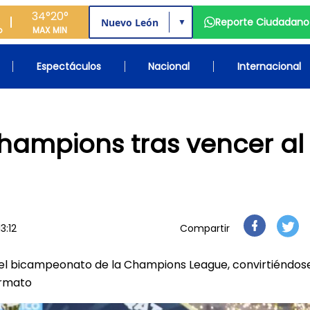
34°
20°
Reporte Ciudadano
▼
o
MAX
MIN
Espectáculos
Nacional
Internacional
hampions tras vencer al
3:12
Compartir
ó el bicampeonato de la Champions League, convirtiéndos
ormato