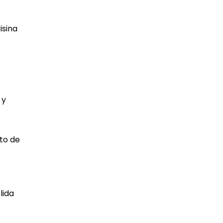
isina
 y
eto de
lida