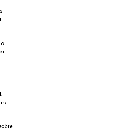
e
l
 a
ía
,
a a
 sobre