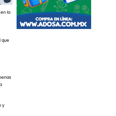
en la
l que
Apenas
a
n y