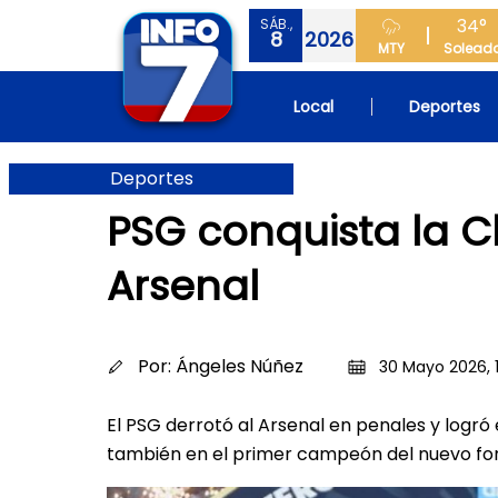
34°
SÁB.,
8
2026
MTY
Solead
Local
Deportes
Deportes
PSG conquista la C
Arsenal
Por:
Ángeles Núñez
30 Mayo 2026, 1
El PSG derrotó al Arsenal en penales y logr
también en el primer campeón del nuevo f