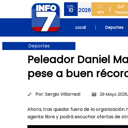
34°
LUN.,
10
2026
MTY
Parcial
Local
Deportes
Deportes
Peleador Daniel Ma
pese a buen récor
Por:
Sergio Villarreal
29 Mayo 2026,
Ahora, tras quedar fuera de la organización
agente libre y podrá escuchar ofertas de o