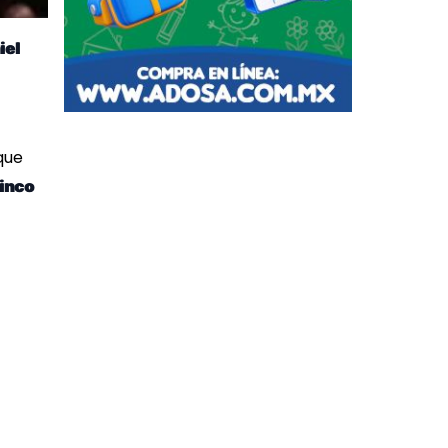
iel
que
inco