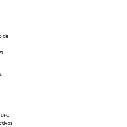
o de
os
,
a UFC
ctivas