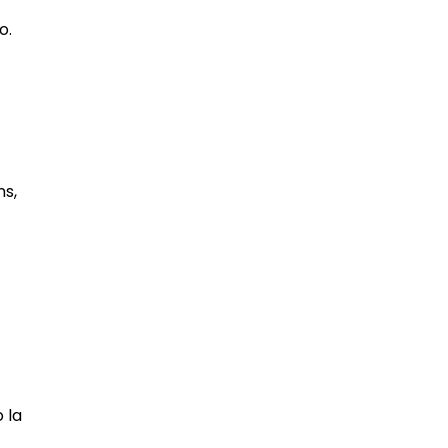
o.
ns,
 la