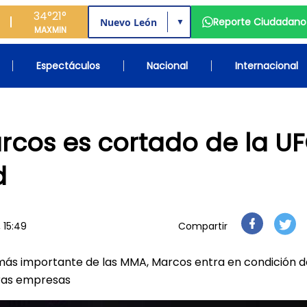
34°
21°
Reporte Ciudadano
▼
MAX
MIN
Espectáculos
Nacional
Internacional
rcos es cortado de la U
d
 15:49
Compartir
 más importante de las MMA, Marcos entra en condición d
tras empresas