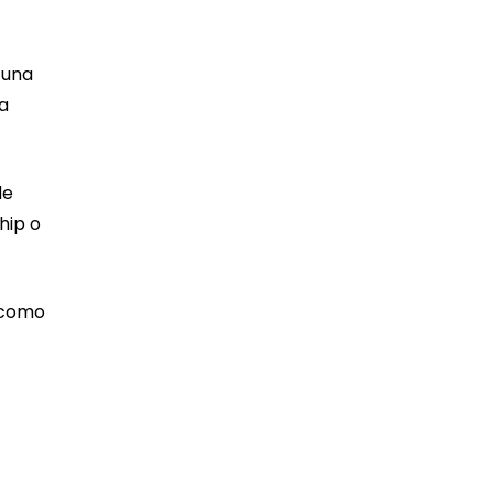
 una
 a
de
hip o
a como