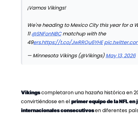
¡Vamos Vikings!
We're heading to Mexico City this year for a 
11
@SNFonNBC
matchup with the
49
ers.https://t.co/JwRRQu6YHE
pic.twitter.
— Minnesota Vikings (@Vikings)
May 13, 2026
completaron una hazaña histórica en 2
Vikings
convirtiéndose en el
primer equipo de la NFL en 
en diferentes paí
internacionales consecutivos