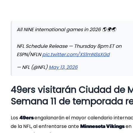
All NINE international games in 2026 🌎🌍🌏
NFL Schedule Release — Thursday 8pm ET on
ESPN/NFLN
pic.twitter.com/XS1mNSsXGd
— NFL (@NFL)
May 13, 2026
49ers visitarán Ciudad de 
Semana 11 de temporada re
Los
engalanarán el mayor calendario internaci
49ers
de la NFL, al enfrentarse ante
en 
Minnesota Vikings