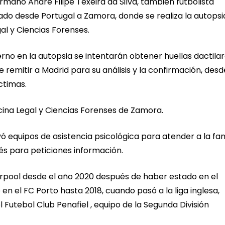
rmano André Filipe Texeira da Silva, también futbolista
zado desde Portugal a Zamora, donde se realiza la autopsi
gal y Ciencias Forenses.
rno en la autopsia se intentarán obtener huellas dactilar
remitir a Madrid para su análisis y la confirmación, desd
íctimas.
dicina Legal y Ciencias Forenses de Zamora.
ivó equipos de asistencia psicológica para atender a la fam
és para peticiones información.
erpool desde el año 2020 después de haber estado en el
en el FC Porto hasta 2018, cuando pasó a la liga inglesa,
Futebol Club Penafiel , equipo de la Segunda División