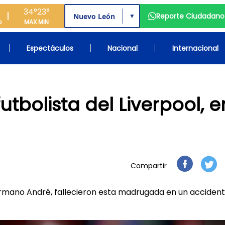
34°
23°
Reporte Ciudadano
▼
o
MAX
MIN
Espectáculos
Nacional
Internacional
utbolista del Liverpool, e
Compartir
u hermano André, fallecieron esta madrugada en un acciden