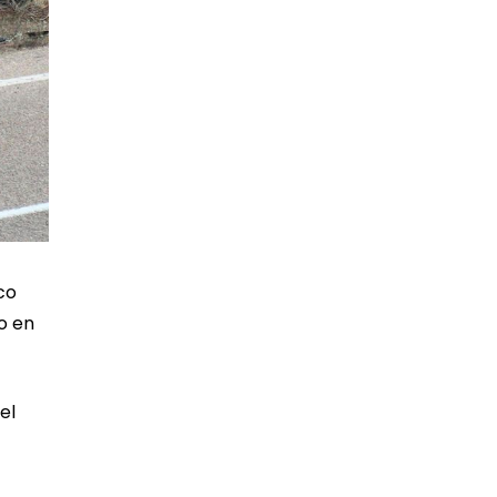
co
o en
el