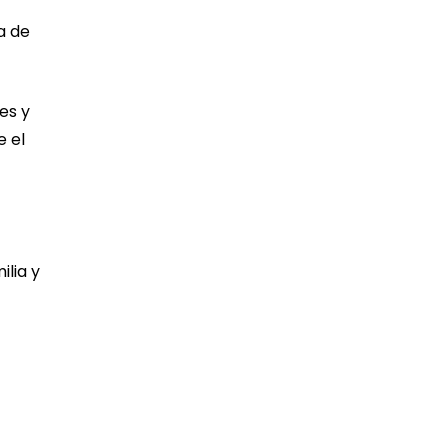
a de
es y
e el
ilia y