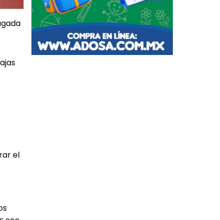
rugada
Bajas
rar el
os