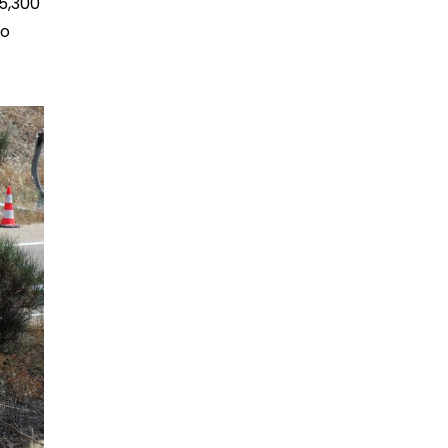
65,300
do