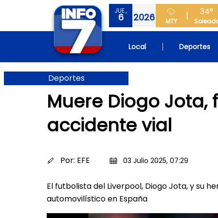
34°
JUE.,
6
2026
MTY
Solead
Local
Deportes
Deportes
Muere Diogo Jota, f
accidente vial
Por:
EFE
03 Julio 2025, 07:29
El futbolista del Liverpool, Diogo Jota, y s
automovilístico en España