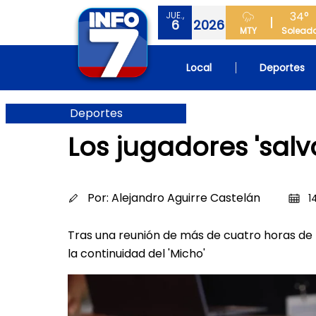
34°
JUE.,
6
2026
MTY
Solead
Local
Deportes
Deportes
Los jugadores 'salv
Por:
Alejandro Aguirre Castelán
1
Tras una reunión de más de cuatro horas de l
la continuidad del 'Micho'