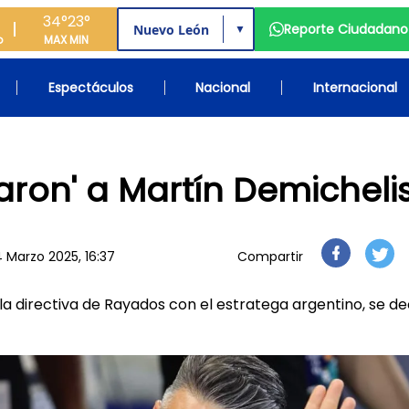
34°
23°
Reporte Ciudadano
▼
o
MAX
MIN
Espectáculos
Nacional
Internacional
aron' a Martín Demicheli
4 Marzo 2025, 16:37
Compartir
a directiva de Rayados con el estratega argentino, se de