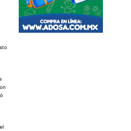
esto
e
con
ió
el