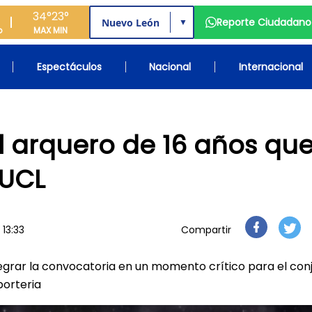
34°
23°
Reporte Ciudadano
▼
o
MAX
MIN
Espectáculos
Nacional
Internacional
el arquero de 16 años qu
 UCL
 13:33
Compartir
egrar la convocatoria en un momento crítico para el con
porteria