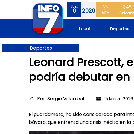
34°
JUE.,
6
2026
MTY
Solead
Local
Deportes
Deportes
Leonard Prescott, 
podría debutar en
Por:
Sergio Villarreal
15 Marzo 2026,
El guardameta, ha sido considerado para int
bávaro, que enfrenta una crisis inédita en la 