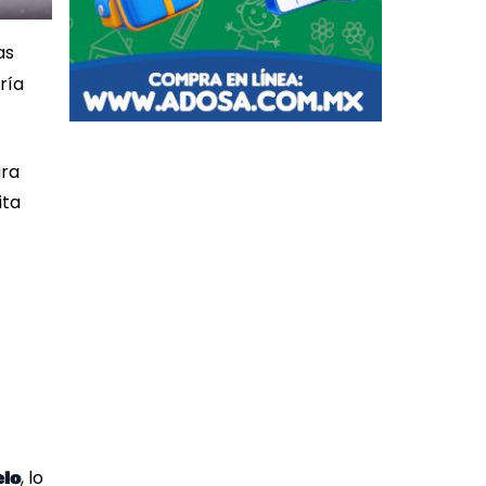
as
ría
ara
ita
, lo
elo