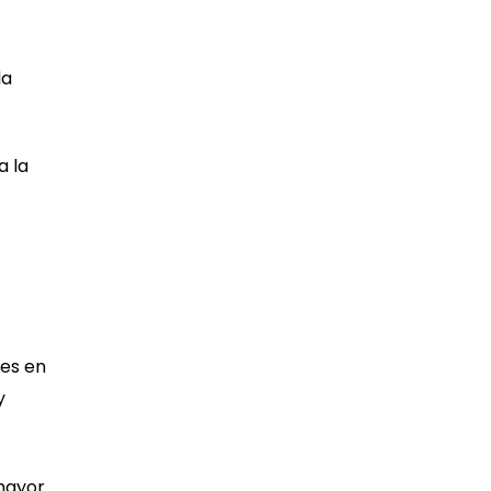
la
a la
.
nes en
y
 mayor