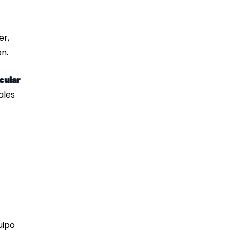
er,
n.
cular
ales
uipo