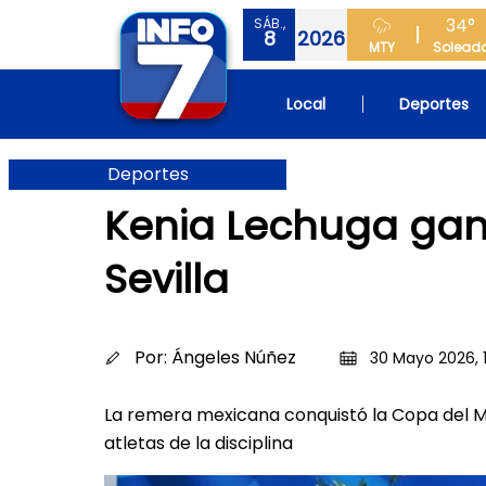
34°
SÁB.,
8
2026
MTY
Solead
Local
Deportes
Deportes
Kenia Lechuga gan
Sevilla
Por:
Ángeles Núñez
30 Mayo 2026, 15
La remera mexicana conquistó la Copa del M
atletas de la disciplina