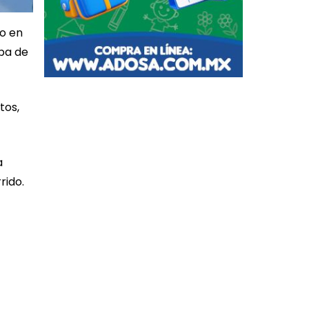
ro en
ba de
tos,
a
rido.