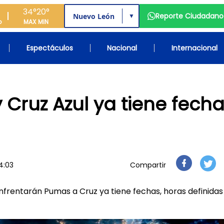
34°
20°
Reporte Ciudadano
▼
o
MAX
MIN
Espectáculos
Nacional
Internacional
 Cruz Azul ya tiene fech
4:03
Compartir
 enfrentarán Pumas a Cruz ya tiene fechas, horas definida