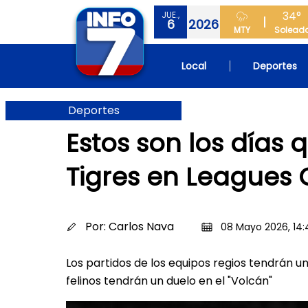
34°
JUE.,
6
2026
MTY
Solead
Local
Deportes
Deportes
Estos son los días
Tigres en Leagues
Por:
Carlos Nava
08 Mayo 2026, 14:
Los partidos de los equipos regios tendrán un
felinos tendrán un duelo en el "Volcán"