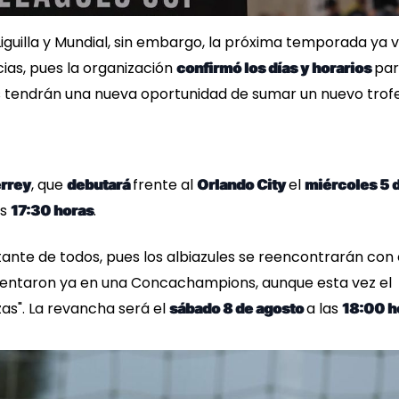
guilla y Mundial, sin embargo, la próxima temporada ya 
as, pues la organización
par
confirmó los días y horarios
os tendrán una nueva oportunidad de sumar un nuevo trof
, que
frente al
el
errey
debutará
Orlando City
miércoles 5 
as
.
17:30 horas
nte de todos, pues los albiazules se reencontrarán con 
frentaron ya en una Concachampions, aunque esta vez el
zas". La revancha será el
a las
sábado 8 de agosto
18:00 h