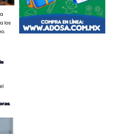
va
a los
eo.
de
el
.
oras