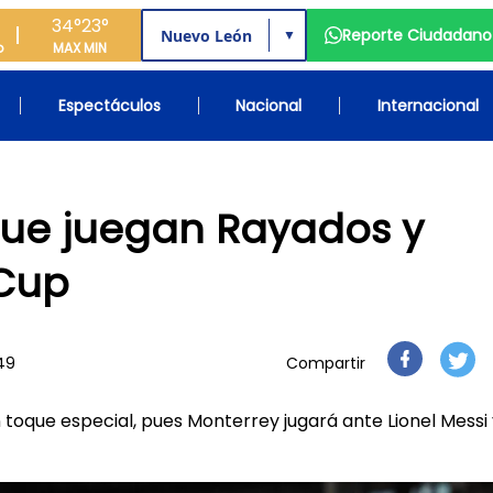
34°
23°
Reporte Ciudadano
▼
o
MAX
MIN
Espectáculos
Nacional
Internacional
 que juegan Rayados y
 Cup
49
Compartir
 toque especial, pues Monterrey jugará ante Lionel Messi 