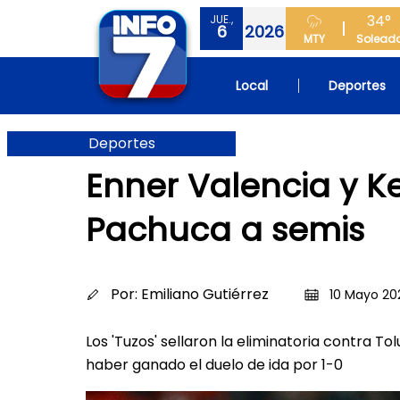
34°
JUE.,
6
2026
MTY
Solead
Local
Deportes
Deportes
Enner Valencia y K
Pachuca a semis
Por:
Emiliano Gutiérrez
10 Mayo 20
Los 'Tuzos' sellaron la eliminatoria contra 
haber ganado el duelo de ida por 1-0