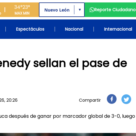
34°
23°
Reporte Ciudadano
▼
o
MAX
MIN
Espectáculos
Nacional
Internacional
enedy sellan el pase de
26, 20:26
Compartir
Toluca después de ganar por marcador global de 3-0, luego