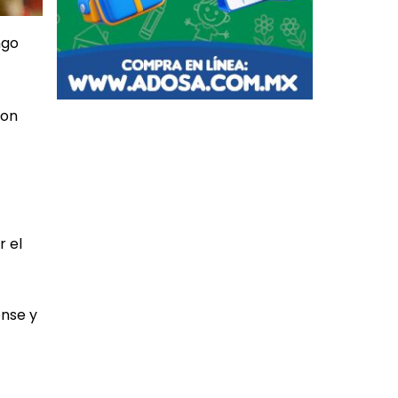
ngo
con
r el
ense y