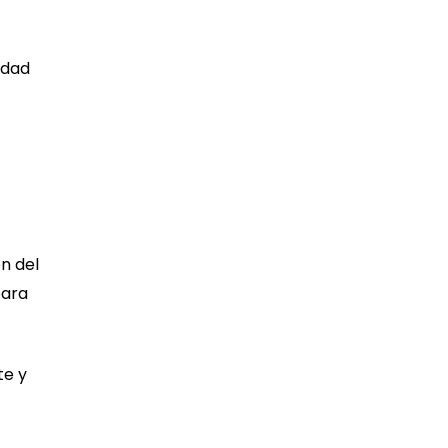
idad
n del
para
te y