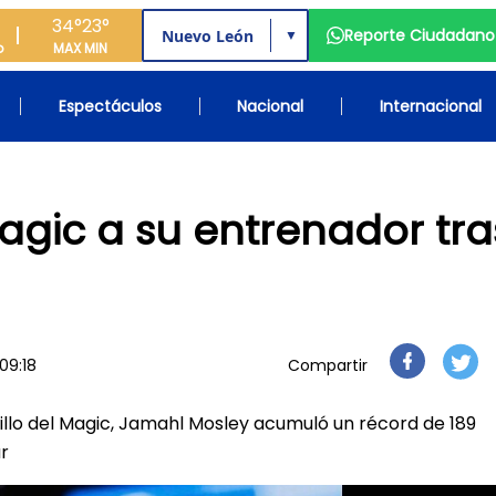
34°
23°
Reporte Ciudadano
▼
o
MAX
MIN
Espectáculos
Nacional
Internacional
gic a su entrenador tra
09:18
Compartir
illo del Magic, Jamahl Mosley acumuló un récord de 189
r