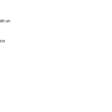
uló un
nca