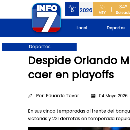
34°
JUE.,
6
2026
MTY
Solead
Local
Deportes
Deportes
Despide Orlando Ma
caer en playoffs
Por:
Eduardo Tovar
04 Mayo 2026, 
En sus cinco temporadas al frente del banqu
victorias y 221 derrotas en temporada regula