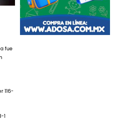
ta fue
n
r 116-
3-1