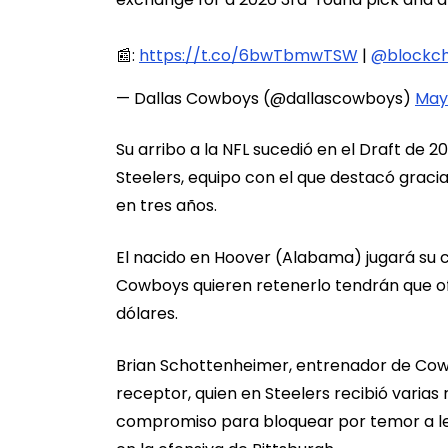
📰:
https://t.co/6bwTbmwTSW
|
@blockch
— Dallas Cowboys (@dallascowboys)
May
Su arribo a la NFL sucedió en el Draft de 
Steelers, equipo con el que destacó graci
en tres años.
El nacido en Hoover (Alabama) jugará su c
Cowboys quieren retenerlo tendrán que of
dólares.
Brian Schottenheimer, entrenador de Cowboy
receptor, quien en Steelers recibió varias
compromiso para bloquear por temor a les