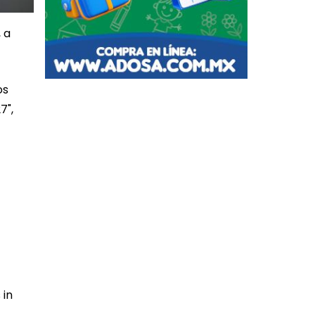
 a
os
7",
 in