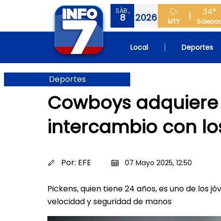
34°
SÁB.,
8
2026
MTY
Solead
Local
Deportes
Deportes
Cowboys adquiere 
intercambio con los
Por:
EFE
07 Mayo 2025, 12:50
Pickens, quien tiene 24 años, es uno de los j
velocidad y seguridad de manos