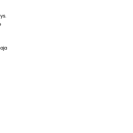
ys.
e
baja