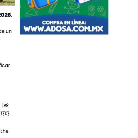
2026.
de un
ficar
📸|
أول وحدة تدريبية لمنتخبنا الوطني في مدينة مونتيري المكسيكية، استعداداً لمباراة الملحق المؤهل إلى مون ⚽️
 the