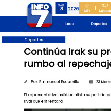
34°
SÁB.,
8
2026
MTY
Solead
Local
Deportes
Deportes
Continúa Irak su pr
rumbo al repechaj
Por:
Emmanuel Escamilla
23 Marzo
El representativo asiático alista su partido 
rival que enfrentará