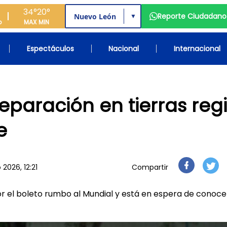
34°
20°
Reporte Ciudadano
▼
o
MAX
MIN
Espectáculos
Nacional
Internacional
eparación en tierras reg
e
 2026, 12:21
Compartir
por el boleto rumbo al Mundial y está en espera de conoce