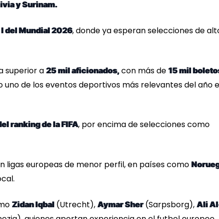
ivia y Surinam.
, donde ya esperan selecciones de alt
I del Mundial 2026
a superior a
con más de
25 mil aficionados,
15 mil boleto
mo uno de los eventos deportivos más relevantes del año 
, por encima de selecciones como
el ranking de la FIFA
en ligas europeas de menor perfil, en países como
Norueg
ocal.
omo
(Utrecht),
(Sarpsborg),
Zidan Iqbal
Aymar Sher
Ali Al
ezia), quienes aportan experiencia en el futbol europeo.