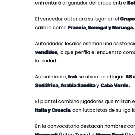
enfrentará al ganador del cruce entre
Bol
El vencedor obtendrá su lugar en el
Grupo 
calibre como
Francia, Senegal y Noruega.
Autoridades locales estiman una asistenci
, lo que perfila el encuentro co
vendidos
la ciudad.
Actualmente,
se ubica en el lugar
Irak
58 d
y
Sudáfrica, Arabia Saudita
Cabo Verde.
El plantel combina jugadores que militan 
, con futbolistas de su liga l
Italia y Croacia
En la convocatoria destacan nombres c
(Luton Town) y
(Ven
Hammadi
Marco Faraj