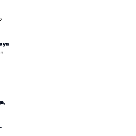
o
s ya
en
a,
-