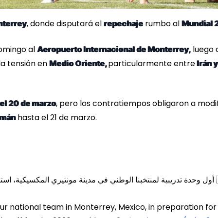
, donde disputará el
rumbo al
terrey
repechaje
Mundial 
domingo al
luego 
Aeropuerto Internacional de Monterrey,
la tensión en
particularmente entre
Medio Oriente,
Irán y
, pero los contratiempos obligaron a modi
 el 20 de marzo
hasta el 21 de marzo.
mán
🇮🇶 ديال 2026
 our national team in Monterrey, Mexico, in preparation for