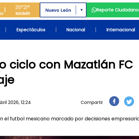
35°
21°
Reporte Ciudadano
▼
do
MAX
MIN
Espectáculos
Nacional
Internacional
go ciclo con Mazatlán FC
aje
bril 2026, 12:24
Compartir
en el futbol mexicano marcado por decisiones empresari