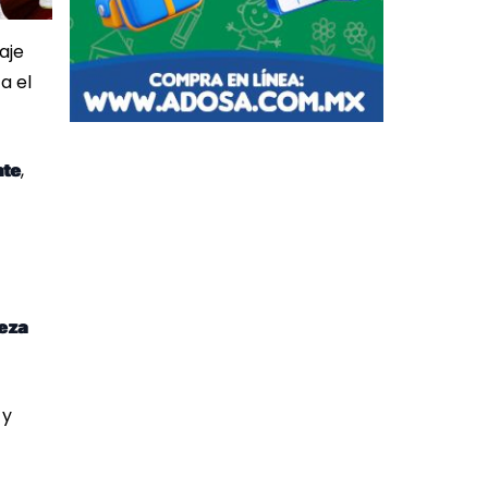
aje
a el
,
nte
teza
 y