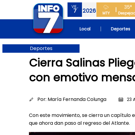
35°
VIE.,
7
2026
MTY
Despeja
Local
Deportes
Deportes
Cierra Salinas Plie
con emotivo mens
Por:
María Fernanda Colunga
23 A
Con este movimiento, se cierra un capítulo 
que ahora dan paso al regreso del Atlante.