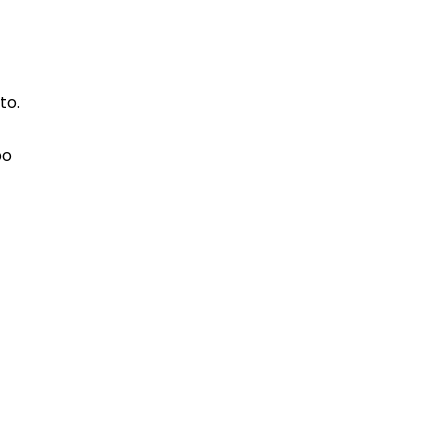
to.
po