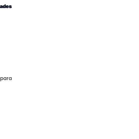
dades
 para