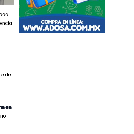
tado
sencia
te de
na en
rno