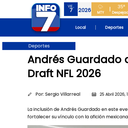
35°
VIE.,
7
2026
MTY
Despeja
Local
Deportes
Deportes
Andrés Guardado a
Draft NFL 2026
Por:
Sergio Villarreal
25 Abril 2026, 1
La inclusión de Andrés Guardado en este even
fortalecer su vínculo con la afición mexicana