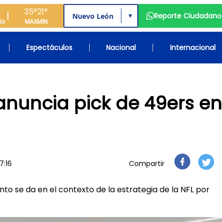
35°
21°
Reporte Ciudadano
▼
do
MAX
MIN
Espectáculos
Nacional
Internacional
nuncia pick de 49ers en
7:16
Compartir
to se da en el contexto de la estrategia de la NFL por