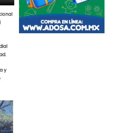
cional
l
dial
dad.
a y
e