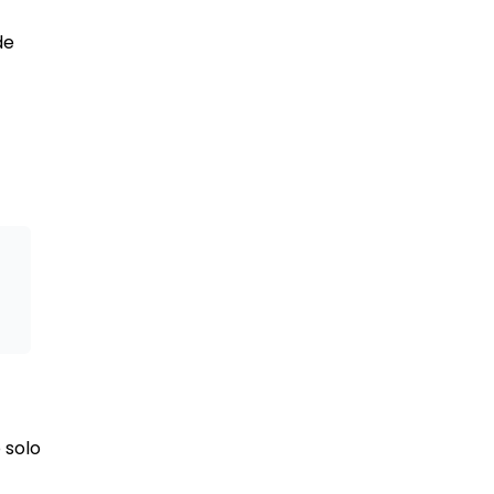
de
 solo