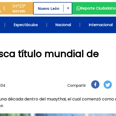
34°
23°
Reporte Ciudadano
▼
o
MAX
MIN
Espectáculos
Nacional
Internacional
ca título mundial de
5:04
Compartir
 una década dentro del muaythai, el cual comenzó como 
ón