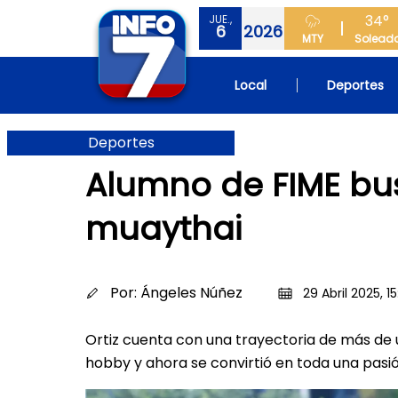
34°
JUE.,
6
2026
MTY
Solead
Local
Deportes
Deportes
Alumno de FIME bus
muaythai
Por:
Ángeles Núñez
29 Abril 2025, 1
Ortiz cuenta con una trayectoria de más de
hobby y ahora se convirtió en toda una pasi