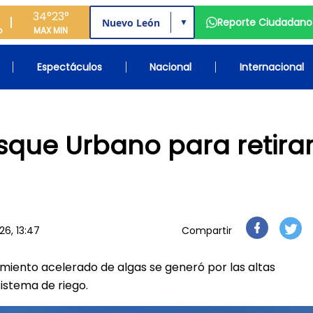
34°
23°
Reporte Ciudadano
▼
o
MAX
MIN
Espectáculos
Nacional
Internacional
sque Urbano para retira
6, 13:47
Compartir
cimiento acelerado de algas se generó por las altas
istema de riego.