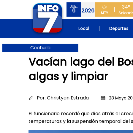
34°
JUE.,
6
2026
MTY
Solead
Local
Deportes
Coahuila
Vacían lago del Bo
algas y limpiar
Por:
Christyan Estrada
28 Mayo 202
El funcionario recordó que días atrás el cre
temperaturas y la suspensión temporal del s