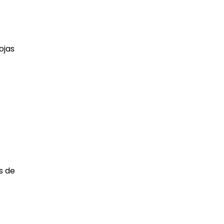
ojas
s de