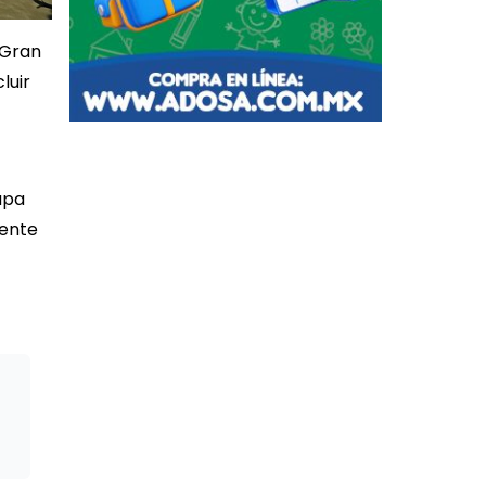
 Gran
luir
apa
mente