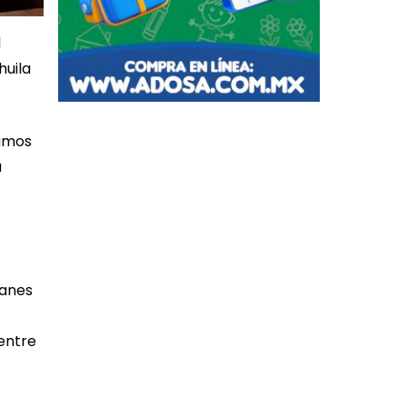
l
huila
vamos
a
lanes
 entre