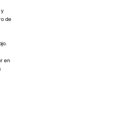
 y
ro de
jo.
ar en
u