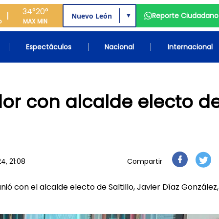
34°
20°
Reporte Ciudadano
▼
o
MAX
MIN
Espectáculos
Nacional
Internacional
or con alcalde electo d
4, 21:08
Compartir
ó con el alcalde electo de Saltillo, Javier Díaz González