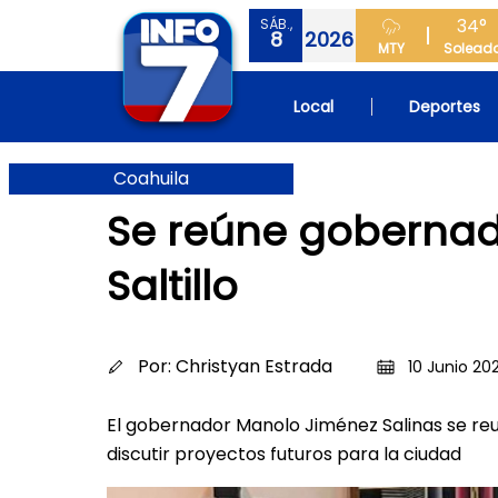
34°
SÁB.,
8
2026
MTY
Solead
Local
Deportes
Coahuila
Se reúne gobernad
Saltillo
Por:
Christyan Estrada
10 Junio 202
El gobernador Manolo Jiménez Salinas se reuni
discutir proyectos futuros para la ciudad