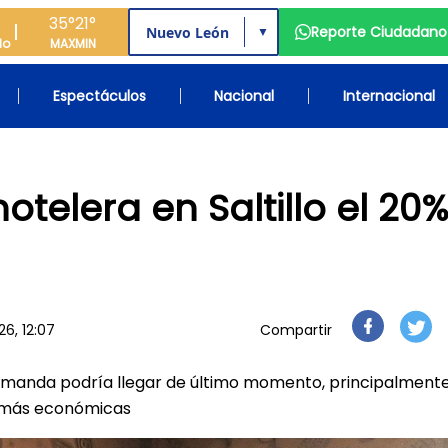
35°
21°
Reporte Ciudadano
▼
do
MAX
MIN
Espectáculos
Nacional
Internacional
telera en Saltillo el 20
6, 12:07
Compartir
 demanda podría llegar de último momento, principalment
s más económicas