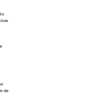
ta
tivas
de
ha
lo de