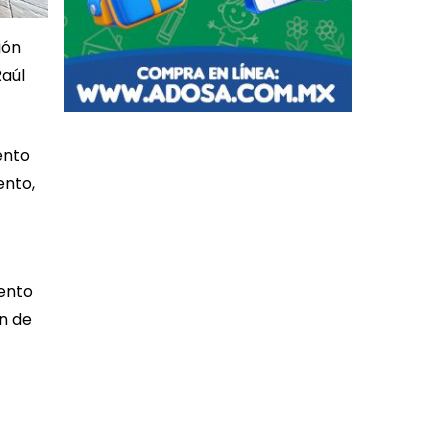
ión
Raúl
ento
ento,
iento
n de