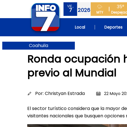
35°
VIE.,
7
2026
MTY
Despeja
Local
Deportes
Coahuila
Ronda ocupación ho
previo al Mundial
Por:
Christyan Estrada
22 Mayo 202
El sector turístico considera que la mayor
visitantes nacionales que busquen opcione