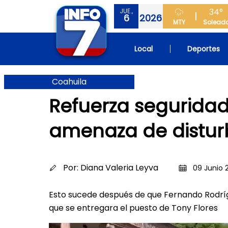
34°
JUE.,
6
2026
MTY
Solead
Local
Deportes
Coahuila
Refuerza seguridad
amenaza de distur
Por:
Diana Valeria Leyva
09 Junio 2
Esto sucede después de que Fernando Rodrígu
que se entregara el puesto de Tony Flores