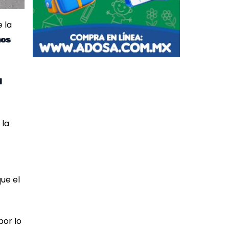
 la
os
d
 la
ue el
 por lo