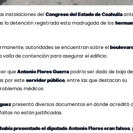
as instalaciones del
ante
Congreso del Estado de Coahuila
as la detención registrada esta madrugada de los
herman
ermanente, autoridades se encuentran sobre el
boulevar
a valla de contención para asegurar el edificio.
cer que
podría ser dado de baja de
Antonio Flores Guerra
as por este
, entre las que destacan su
servidor público
problemas médicos.
presentó diversos documentos en donde acreditó q
íguez
altas no están justificadas.
,
bía presentado el diputado Antonio Flores eran falsos