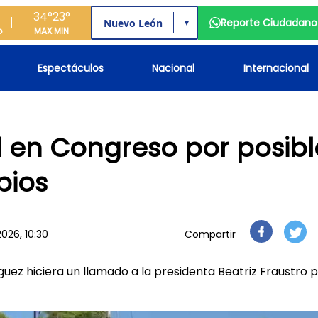
34°
23°
Reporte Ciudadano
▼
o
MAX
MIN
Espectáculos
Nacional
Internacional
 en Congreso por posibl
bios
026, 10:30
Compartir
ez hiciera un llamado a la presidenta Beatriz Fraustro 