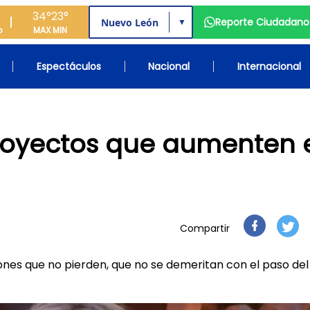
34°
23°
Reporte Ciudadano
▼
o
MAX
MIN
Espectáculos
Nacional
Internacional
proyectos que aumenten 
Compartir
rsiones que no pierden, que no se demeritan con el paso del