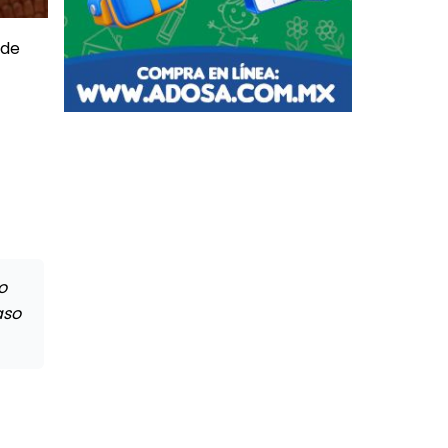
 de
o
aso