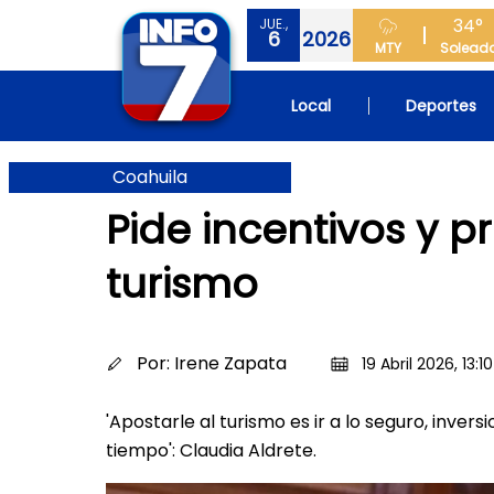
34°
JUE.,
6
2026
MTY
Solead
Local
Deportes
Coahuila
Pide incentivos y 
turismo
Por:
Irene Zapata
19 Abril 2026, 13:10
'Apostarle al turismo es ir a lo seguro, inve
tiempo': Claudia Aldrete.