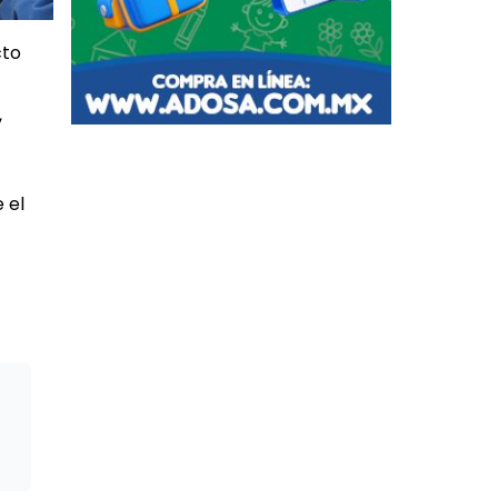
cto
,
 el