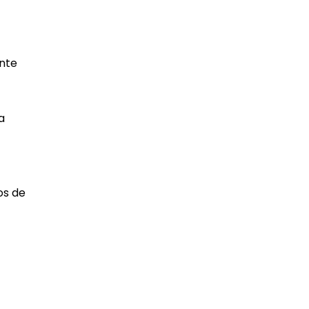
ente
a
os de