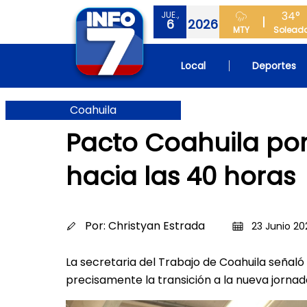
34°
JUE.,
6
2026
MTY
Solead
Local
Deportes
Coahuila
Pacto Coahuila pon
hacia las 40 horas
Por:
Christyan Estrada
23 Junio 202
La secretaria del Trabajo de Coahuila señal
precisamente la transición a la nueva jornad