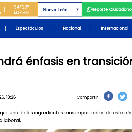
34°
23°
Reporte Ciudadano
▼
o
MAX
MIN
Espectáculos
Nacional
Internacional
drá énfasis en transició
6, 18:26
Compartir
ó que uno de los ingredientes más importantes de este añ
a laboral.