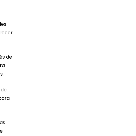
les
alecer
vés de
ra
s.
 de
para
vas
se