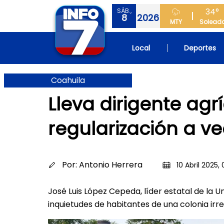
34°
SÁB.,
8
2026
MTY
Solead
Local
Deportes
Coahuila
Lleva dirigente ag
regularización a ve
Por:
Antonio Herrera
10 Abril 2025,
José Luis López Cepeda, líder estatal de la 
inquietudes de habitantes de una colonia irr