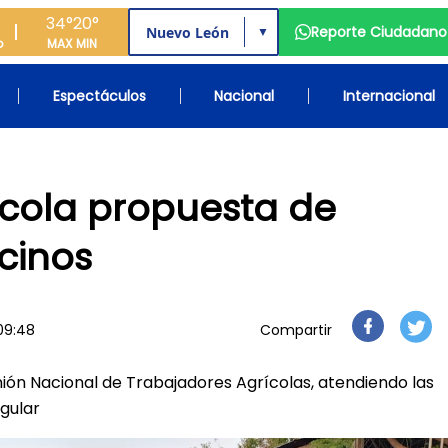
34°
20°
Reporte Ciudadano
▼
o
MAX
MIN
Espectáculos
Nacional
Internacional
rícola propuesta de
cinos
 09:48
Compartir
Unión Nacional de Trabajadores Agrícolas, atendiendo las
egular