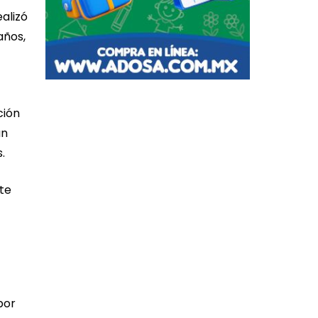
alizó
años,
ción
un
.
te
por