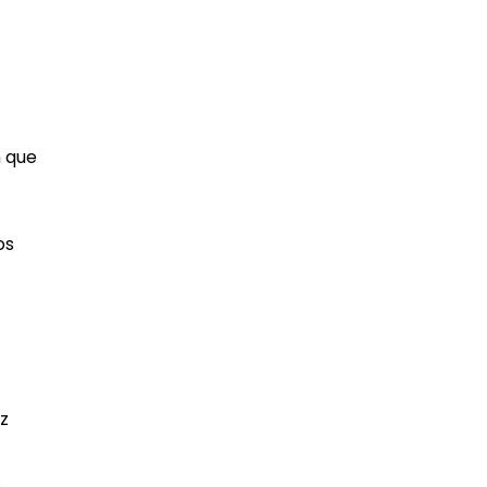
n que
os
z
.