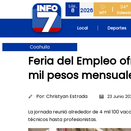
34°
SÁB.,
8
2026
MTY
Solead
Local
Deportes
Coahuila
Feria del Empleo o
mil pesos mensual
Por:
Christyan Estrada
23 Junio 20
La jornada reunió alrededor de 4 mil 100 vaca
técnicos hasta profesionistas.