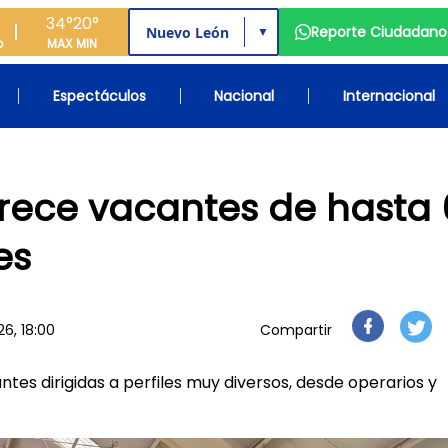
34°
20°
Reporte Ciudadano
▼
o
MAX
MIN
Espectáculos
Nacional
Internacional
frece vacantes de hasta 
es
26, 18:00
Compartir
ntes dirigidas a perfiles muy diversos, desde operarios y