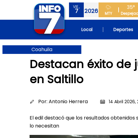
35°
VIE.,
7
2026
MTY
Despeja
Local
Deportes
Coahuila
Destacan éxito de 
en Saltillo
Por:
Antonio Herrera
14 Abril 2026,
El edil destacó que los resultados obtenidos
lo necesitan