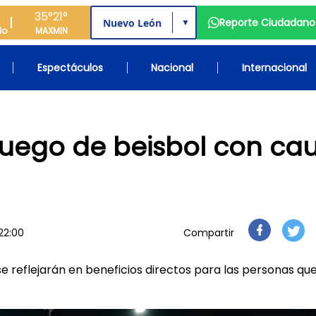
35°
21°
Reporte Ciudadano
▼
do
MAX
MIN
Espectáculos
Nacional
Internacional
juego de beisbol con ca
 22:00
Compartir
 se reflejarán en beneficios directos para las personas q