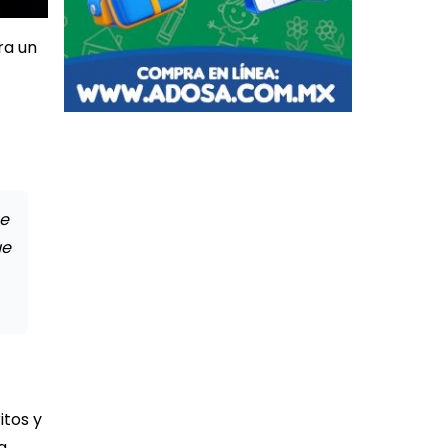
ra un
ce
ue
itos y
a