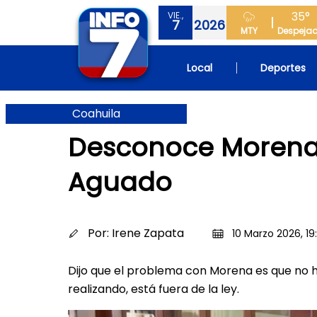
35°
VIE.,
7
2026
MTY
Despeja
Local
Deportes
Coahuila
Desconoce Morena l
Aguado
Por:
Irene Zapata
10 Marzo 2026, 19
Dijo que el problema con Morena es que no 
realizando, está fuera de la ley.