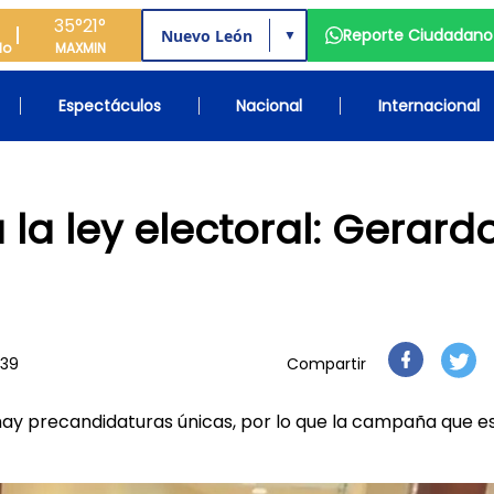
35°
21°
Reporte Ciudadano
▼
do
MAX
MIN
Espectáculos
Nacional
Internacional
a ley electoral: Gerard
:39
Compartir
hay precandidaturas únicas, por lo que la campaña que e