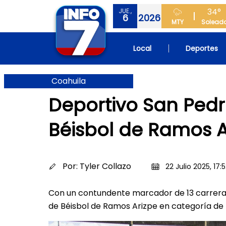
34°
JUE.,
6
2026
MTY
Solead
Local
Deportes
Coahuila
Deportivo San Ped
Béisbol de Ramos A
Por:
Tyler Collazo
22 Julio 2025, 17:
Con un contundente marcador de 13 carreras
de Béisbol de Ramos Arizpe en categoría de