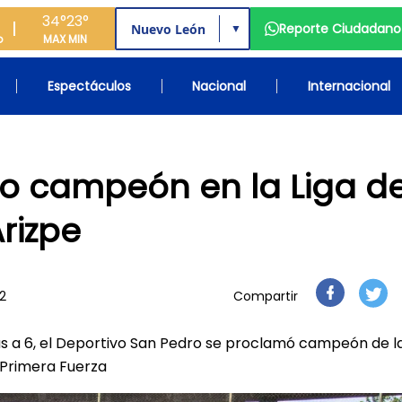
34°
23°
Reporte Ciudadano
▼
o
MAX
MIN
Espectáculos
Nacional
Internacional
ro campeón en la Liga d
rizpe
52
Compartir
 a 6, el Deportivo San Pedro se proclamó campeón de la
 Primera Fuerza