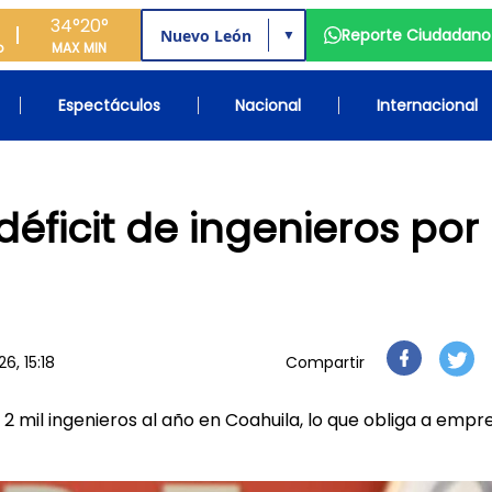
34°
20°
Reporte Ciudadano
▼
o
MAX
MIN
Espectáculos
Nacional
Internacional
éficit de ingenieros por
6, 15:18
Compartir
 mil ingenieros al año en Coahuila, lo que obliga a empr