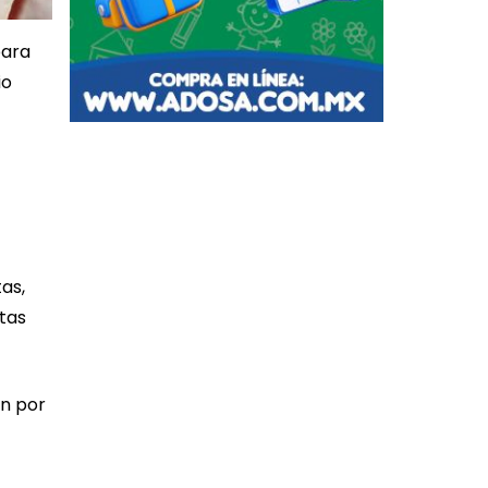
para
io
as,
stas
an por