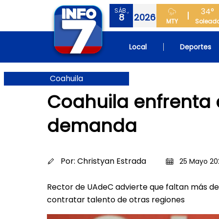
34°
SÁB.,
8
2026
MTY
Solead
Local
Deportes
Coahuila
Coahuila enfrenta d
demanda
Por:
Christyan Estrada
25 Mayo 202
Rector de UAdeC advierte que faltan más de 2
contratar talento de otras regiones