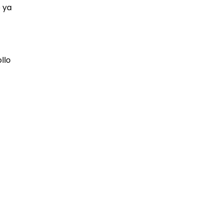
 ya
llo