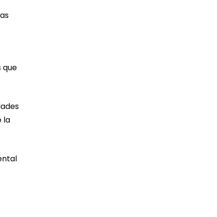
ras
s que
dades
 la
ental