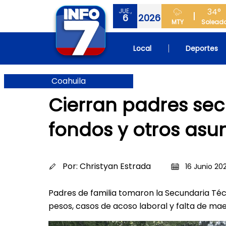
34°
JUE.,
6
2026
MTY
Solead
Local
Deportes
Coahuila
Cierran padres sec
fondos y otros asu
Por:
Christyan Estrada
16 Junio 20
Padres de familia tomaron la Secundaria Téc
pesos, casos de acoso laboral y falta de ma