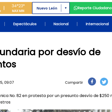
34°
23°
Reporte Ciudadano
▼
o
MAX
MIN
Espectáculos
Nacional
Internacional
undaria por desvío de
ntos
25, 09:07
Compartir
nica No. 82 en protesta por un presunto desvío de $250 m
estros