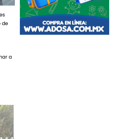
les
o de
nar a