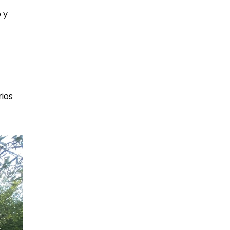
 y
rios