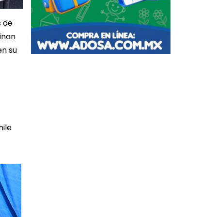
s de
inan
en su
hile