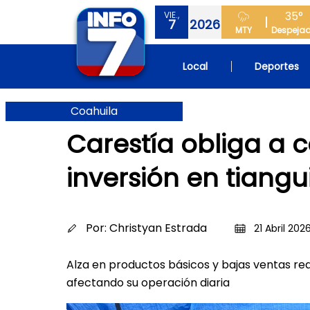
35°
VIE.,
7
2026
MTY
Despeja
Local
Deportes
Coahuila
Carestía obliga a 
inversión en tiangu
Por:
Christyan Estrada
21 Abril 2026
Alza en productos básicos y bajas ventas re
afectando su operación diaria