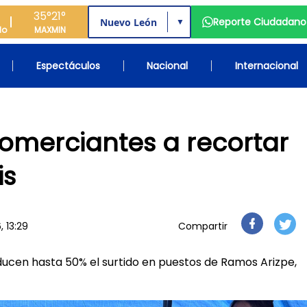
35°
21°
Reporte Ciudadano
▼
do
MAX
MIN
Espectáculos
Nacional
Internacional
comerciantes a recortar
is
, 13:29
Compartir
ducen hasta 50% el surtido en puestos de Ramos Arizpe,