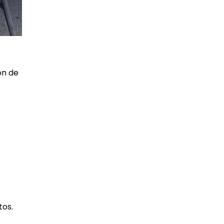
ón de
tos.