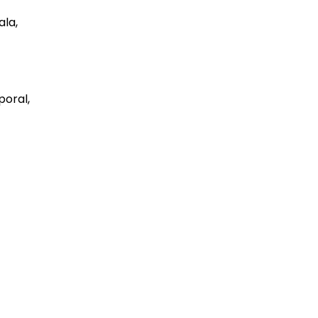
ala,
poral,