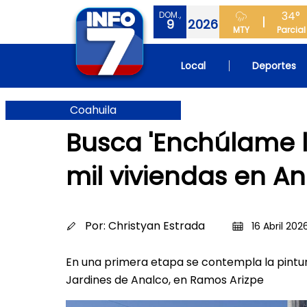
34°
DOM.,
9
2026
MTY
Parcial
Local
Deportes
Coahuila
Busca 'Enchúlame l
mil viviendas en A
Por:
Christyan Estrada
16 Abril 202
En una primera etapa se contempla la pintur
Jardines de Analco, en Ramos Arizpe