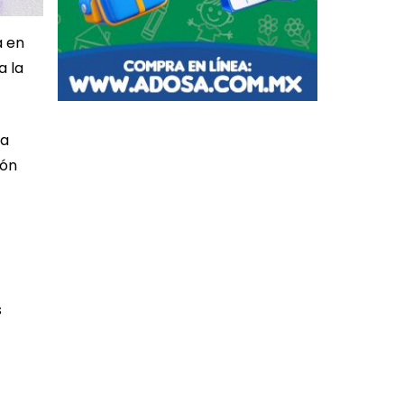
a en
a la
na
ión
s