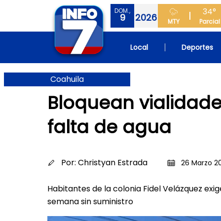
34°
DOM.,
9
2026
MTY
Parcial
Local
Deportes
Coahuila
Bloquean vialidade
falta de agua
Por:
Christyan Estrada
26 Marzo 20
Habitantes de la colonia Fidel Velázquez exig
semana sin suministro