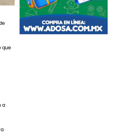
 de
o que
n a
ra