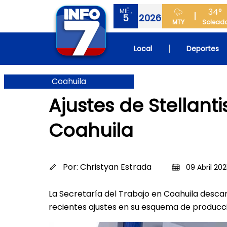
34°
MIÉ.,
5
2026
MTY
Solead
Local
Deportes
Coahuila
Ajustes de Stellan
Coahuila
Por:
Christyan Estrada
09 Abril 202
La Secretaría del Trabajo en Coahuila descart
recientes ajustes en su esquema de producc