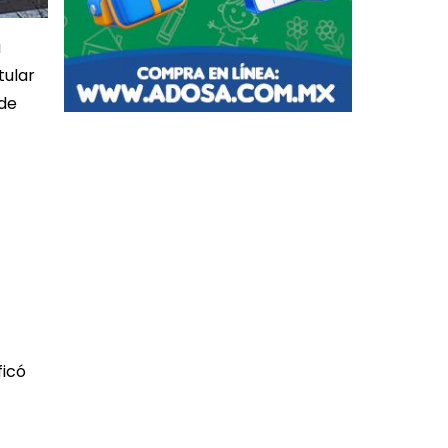
a
tular
 de
ficó