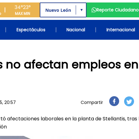
34°
23°
Reporte Ciudadano
▼
o
MAX
MIN
Espectáculos
Nacional
Internacional
tis no afectan empleos en
5, 20:57
Compartir
ó afectaciones laborales en la planta de Stellantis, tras 
ión