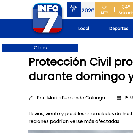
34°
JUE.,
6
2026
MTY
Solead
Local
Deportes
Clima
Protección Civil p
durante domingo y
Por:
María Fernanda Colunga
15 
Lluvias, viento y posibles acumulados de ha
regiones podrían verse más afectadas