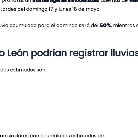
e pronostican
, además de
lluvias ligeras a moderadas
vie
tardes del domingo 17 y lunes 18 de mayo.
lluvia acumulada para el domingo será del
, mientras 
50%
 León podrían registrar lluvia
ados estimados son:
erán similares con acumulados estimados de: