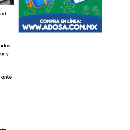
dad
ñadas
ur y
 ante