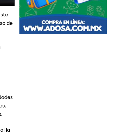
este
eso de
a
idades
as,
.
al la