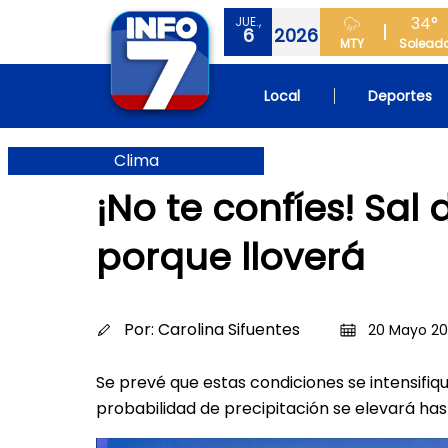
34°
JUE.,
6
2026
MTY
Solead
Local
Deportes
Clima
¡No te confíes! Sal
porque lloverá
Por:
Carolina Sifuentes
20 Mayo 20
Se prevé que estas condiciones se intensifi
probabilidad de precipitación se elevará ha