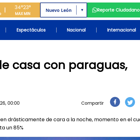
34°
23°
Reporte Ciudadano
▼
o
MAX
MIN
Espectáculos
Nacional
Internacional
 de casa con paraguas,
26, 00:00
Compartir
quen drásticamente de cara a la noche, momento en el cua
sta un 85%