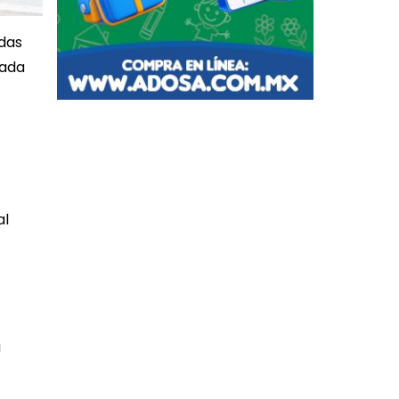
das
nada
al
a