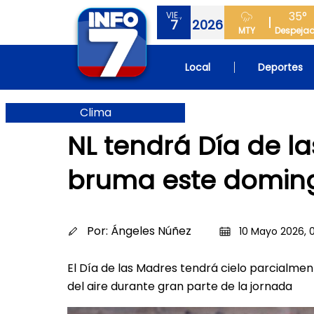
35°
VIE.,
7
2026
MTY
Despeja
Local
Deportes
Clima
NL tendrá Día de l
bruma este domin
Por:
Ángeles Núñez
10 Mayo 2026, 
El Día de las Madres tendrá cielo parcialme
del aire durante gran parte de la jornada