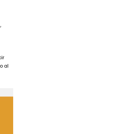
,
ir
o al