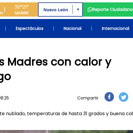
35°
21°
Reporte Ciudadano
▼
do
MAX
MIN
Espectáculos
Nacional
Internacional
as Madres con calor y
go
08:25
Compartir
nte nublado, temperaturas de hasta 31 grados y buena ca