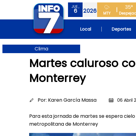
35°
JUE.,
6
2026
MTY
Despeja
Local
Deportes
Clima
Martes caluroso c
Monterrey
Por:
Karen García Massa
06 Abril 
Para esta jornada de martes se espera ciel
metropolitana de Monterrey