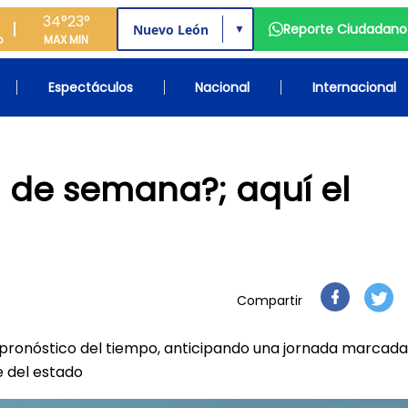
34°
23°
Reporte Ciudadano
▼
o
MAX
MIN
Espectáculos
Nacional
Internacional
n de semana?; aquí el
Compartir
 pronóstico del tiempo, anticipando una jornada marcada
e del estado