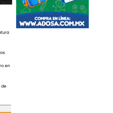
atura
os.
ro en
 de