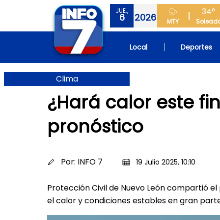
34°
JUE.,
6
2026
MTY
Solead
Local
Deportes
Clima
¿Hará calor este fi
pronóstico
Por:
INFO 7
19 Julio 2025, 10:10
Protección Civil de Nuevo León compartió el
el calor y condiciones estables en gran part