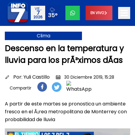
VIE.,
7
EN VIVO
35°
2026
Clima
Descenso en la temperatura y
lluvia para los prÃ³ximos dÃ­as
Por:
Yuli Castillo
30 Diciembre 2019, 15:28
Compartir
A partir de este martes se pronostica un ambiente
fresco en el Ã¡rea metropolitana de Monterrey con
probabilidad de lluvia