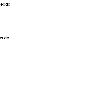
umedad
s
as de