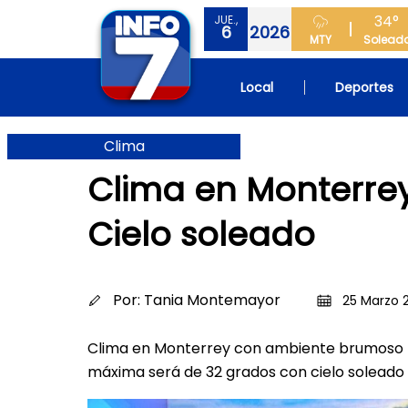
34°
JUE.,
6
2026
MTY
Solead
Local
Deportes
Clima
Clima en Monterrey
Cielo soleado
Por:
Tania Montemayor
25 Marzo 2
Clima en Monterrey con ambiente brumoso p
máxima será de 32 grados con cielo soleado