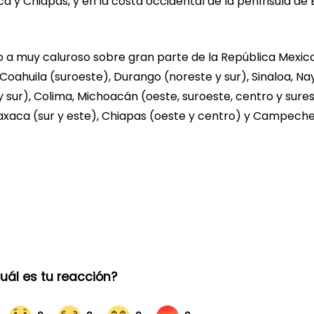
a y Chiapas, y en la costa occidental de la península de 
o a muy caluroso sobre gran parte de la República Mexic
oahuila (suroeste), Durango (noreste y sur), Sinaloa, Nay
y sur), Colima, Michoacán (oeste, suroeste, centro y sures
Oaxaca (sur y este), Chiapas (oeste y centro) y Campech