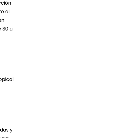
cción
e el
án
e 30 a
opical
adas y