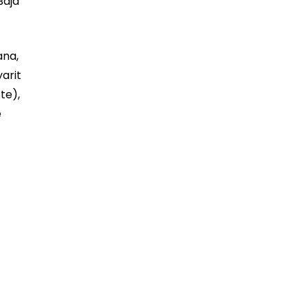
Baja
ana,
arit
te),
e