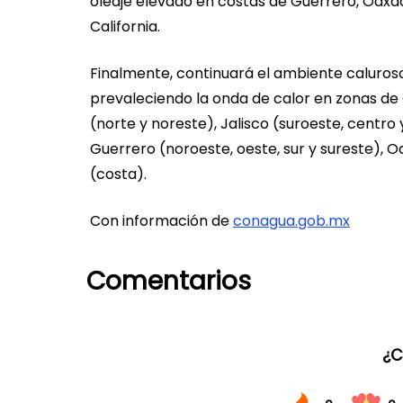
oleaje elevado en costas de Guerrero, Oaxac
California.
Finalmente, continuará el ambiente caluros
prevaleciendo la onda de calor en zonas de C
(norte y noreste), Jalisco (suroeste, centro 
Guerrero (noroeste, oeste, sur y sureste), 
(costa).
Con información de
conagua.gob.mx
Comentarios