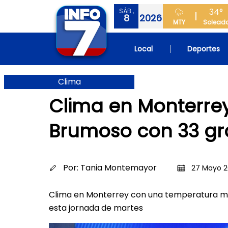
34°
SÁB.,
8
2026
MTY
Solead
Local
Deportes
Clima
Clima en Monterre
Brumoso con 33 g
Por:
Tania Montemayor
27 Mayo 2
Clima en Monterrey con una temperatura má
esta jornada de martes