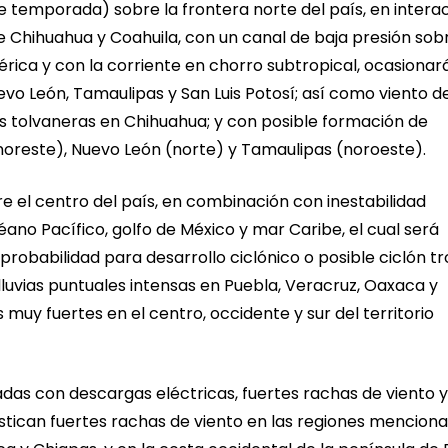
de temporada) sobre la frontera norte del país, en intera
 Chihuahua y Coahuila, con un canal de baja presión sobr
érica y con la corriente en chorro subtropical, ocasionar
uevo León, Tamaulipas y San Luis Potosí; así como viento d
s tolvaneras en Chihuahua; y con posible formación de
 noreste), Nuevo León (norte) y Tamaulipas (noroeste).
re el centro del país, en combinación con inestabilidad
ano Pacífico, golfo de México y mar Caribe, el cual será
robabilidad para desarrollo ciclónico o posible ciclón tr
lluvias puntuales intensas en Puebla, Veracruz, Oaxaca y
 muy fuertes en el centro, occidente y sur del territorio
das con descargas eléctricas, fuertes rachas de viento y
stican fuertes rachas de viento en las regiones mencion