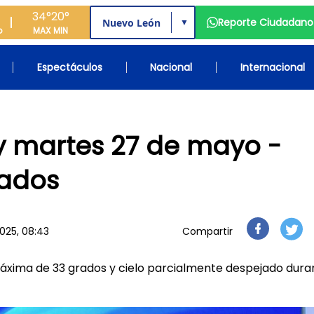
34°
20°
Reporte Ciudadano
▼
o
MAX
MIN
Espectáculos
Nacional
Internacional
y martes 27 de mayo -
rados
025, 08:43
Compartir
xima de 33 grados y cielo parcialmente despejado dura