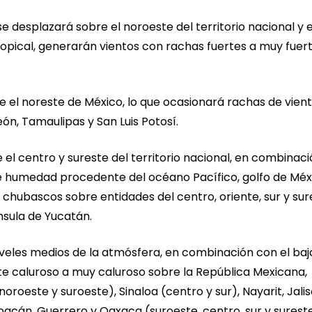
e desplazará sobre el noroeste del territorio nacional y 
ropical, generarán vientos con rachas fuertes a muy fuer
e el noreste de México, lo que ocasionará rachas de vien
ón, Tamaulipas y San Luis Potosí.
 el centro y sureste del territorio nacional, en combinac
de humedad procedente del océano Pacífico, golfo de Méx
e chubascos sobre entidades del centro, oriente, sur y su
ínsula de Yucatán.
niveles medios de la atmósfera, en combinación con el baj
caluroso a muy caluroso sobre la República Mexicana,
oroeste y suroeste), Sinaloa (centro y sur), Nayarit, Jali
hoacán, Guerrero y Oaxaca (suroeste, centro, sur y sureste