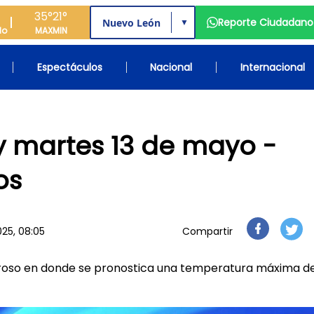
35°
21°
Reporte Ciudadano
▼
do
MAX
MIN
Espectáculos
Nacional
Internacional
y martes 13 de mayo -
os
25, 08:05
Compartir
oso en donde se pronostica una temperatura máxima de