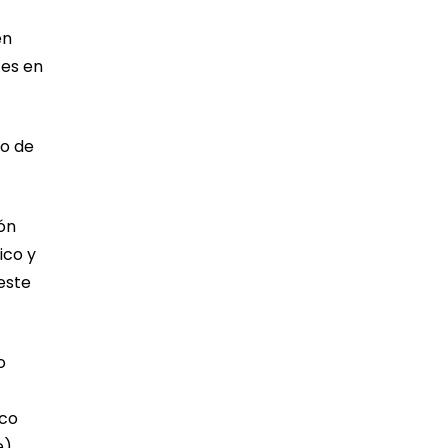
en
tes en
to de
ión
ico y
reste
o
sco
).