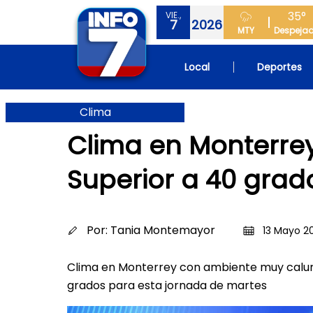
35°
VIE.,
7
2026
MTY
Despeja
Local
Deportes
Clima
Clima en Monterre
Superior a 40 grad
Por:
Tania Montemayor
13 Mayo 20
Clima en Monterrey con ambiente muy calur
grados para esta jornada de martes