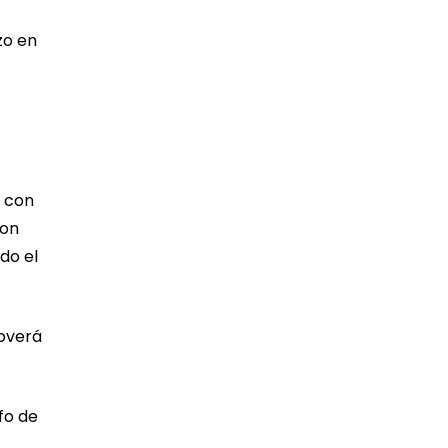
zo en
n con
con
ido el
moverá
fo de