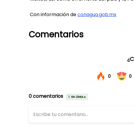
Con información de
conagua.gob.mx
Comentarios