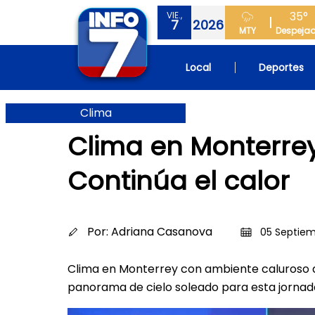
35°
VIE.,
7
2026
MTY
Despeja
Local
Deportes
Clima
Clima en Monterrey
Continúa el calor
Por:
Adriana Casanova
05 Septiem
Clima en Monterrey con ambiente caluroso 
panorama de cielo soleado para esta jorna